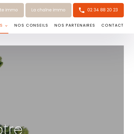
tte immo
La chaîne immo
02 34 88 20 23
S
NOS CONSEILS
NOS PARTENAIRES
CONTACT
otre