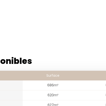
ponibles
Surface
686m²
620m²
627m²