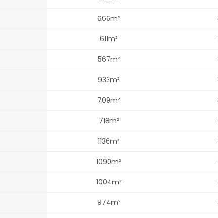
666m²
611m²
567m²
933m²
709m²
718m²
1136m²
1090m²
1004m²
974m²