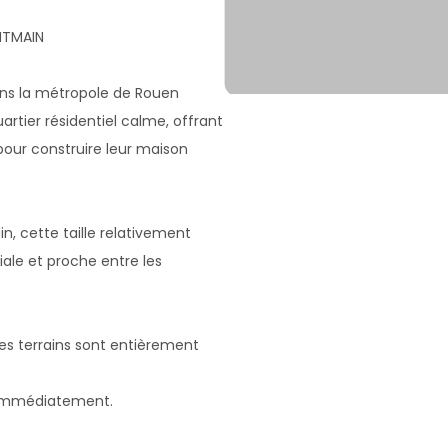
NTMAIN
ns la métropole de Rouen
rtier résidentiel calme, offrant
pour construire leur maison
n, cette taille relativement
ale et proche entre les
Les terrains sont entièrement
.
 immédiatement.