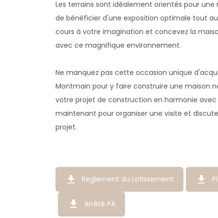
Les terrains sont idéalement orientés pour un
de bénéficier d'une exposition optimale tout au l
cours à votre imagination et concevez la mais
avec ce magnifique environnement.
Ne manquez pas cette occasion unique d'acquérir
Montmain pour y faire construire une maison ne
votre projet de construction en harmonie avec
maintenant pour organiser une visite et discuter
projet.
get_app
get_app
Reglement du Lotissement
P
get_app
Arrêté PA