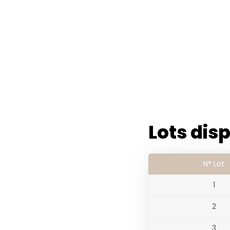
Lots dis
N° Lot
1
2
3