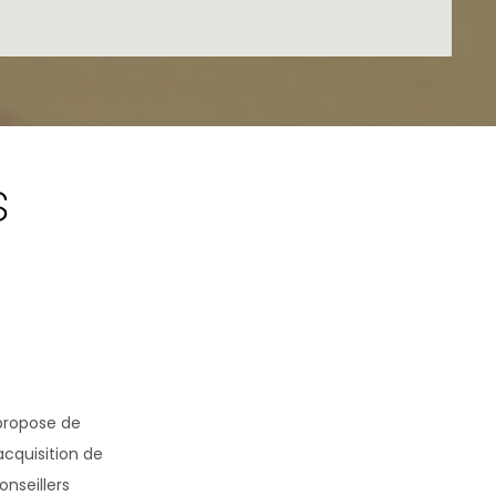
s
propose de
acquisition de
nseillers